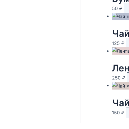
50
₽
125
₽
Лен
250
₽
Чай
150
₽