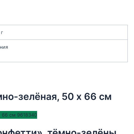
 г
ния
но-зелёная, 50 х 66 см
Бумага упаковочная тишью, «Конфетти», тёмно-зелёный, 50 х 66 см 9618340