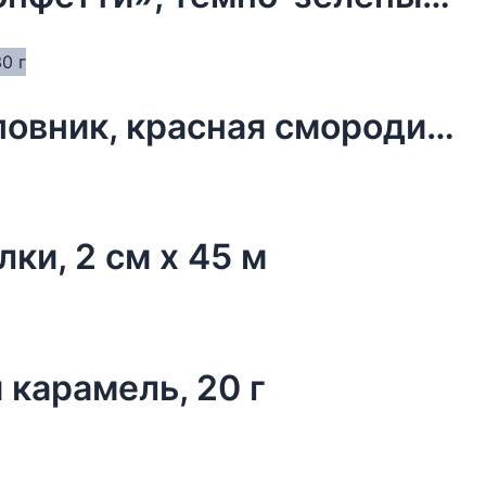
Чай новогодний в мешочке, шиповник, красная смородина, 30 г
лки, 2 см х 45 м
 карамель, 20 г