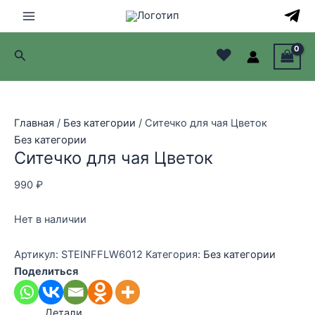
Перейти
к
Main
содержимому
♥
Поиск
Menu
лючатель
лючатель
Главная
/
Без категории
/ Ситечко для чая Цветок
Без категории
лючатель
Ситечко для чая Цветок
лючатель
990
₽
Нет в наличии
Артикул:
STEINFFLW6012
Категория:
Без категории
Поделиться
Детали