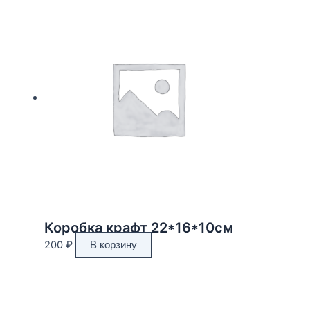
Коробка крафт 22*16*10см
200
₽
В корзину