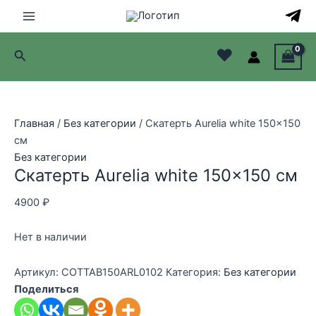
Перейти
к
Main
содержимому
♥
Поиск
Menu
лючатель
лючатель
Главная
/
Без категории
/ Скатерть Aurelia white 150×150
см
лючатель
Без категории
Скатерть Aurelia white 150×150 см
лючатель
4900
₽
Нет в наличии
Артикул:
COTTAB150ARL0102
Категория:
Без категории
Поделиться