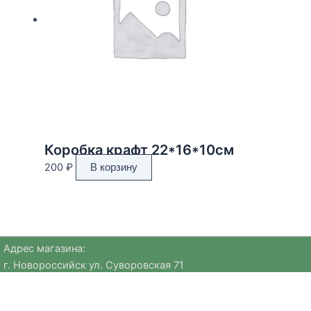
Коробка крафт 22*16*10см
200
₽
В корзину
Адрес магазина:
г. Новороссийск ул. Суворовская 71
Email:
huggehome_nv@mail.ru
Телефон: +
79184756220