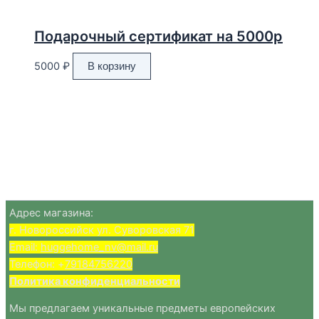
Подарочный сертификат на 5000р
5000
₽
В корзину
Адрес магазина:
г. Новороссийск ул. Суворовская 71
Email:
huggehome_nv@mail.ru
Телефон: +
79184756220
Политика
конфиденциальности
Мы предлагаем уникальные предметы европейских