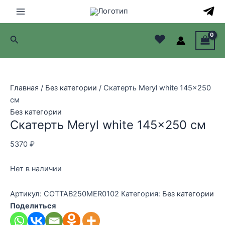
Перейти
к
Main
содержимому
♥
Поиск
Menu
лючатель
лючатель
Главная
/
Без категории
/ Скатерть Meryl white 145×250
см
лючатель
Без категории
Скатерть Meryl white 145×250 см
лючатель
5370
₽
Нет в наличии
Артикул:
COTTAB250MER0102
Категория:
Без категории
Поделиться