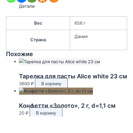
Детали
Вес
656 г
Дания
Страна
Похожие
Тарелка для пасты Alice white 23 см
3600
₽
В корзину
Конфетти «Золото», 2 г, d=1,1 см
20
₽
В корзину