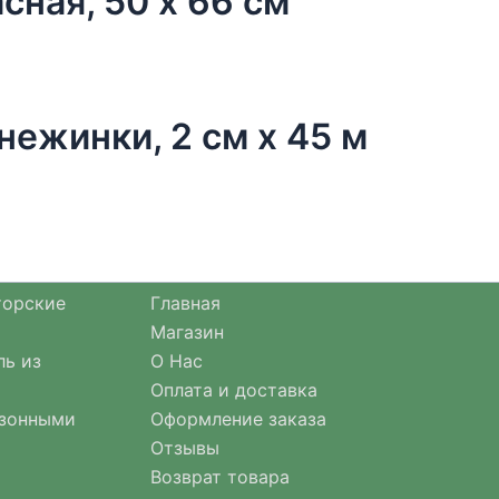
сная, 50 х 66 см
нежинки, 2 см х 45 м
торские
Главная
Магазин
ль из
О Нас
Оплата и доставка
езонными
Оформление заказа
Отзывы
Возврат товара