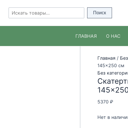
Перейти
к
Поиск
Поиск
содержимому
ГЛАВНАЯ
О НАС
Главная
/
Без
145×250 см
Без категори
Скатерт
145×250
5370
₽
Нет в наличи