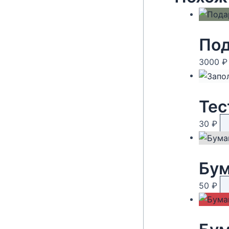
Под
3000
₽
Тес
30
₽
Бум
50
₽