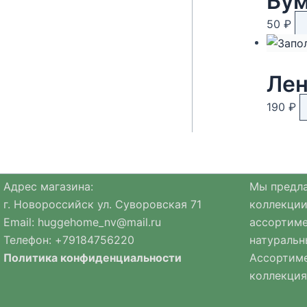
Бум
50
₽
Лен
190
₽
Адрес магазина:
Мы предла
г. Новороссийск ул. Суворовская 71
коллекции
Email:
huggehome_nv@mail.ru
ассортиме
Телефон: +
79184756220
натуральн
Политика
конфиденциальности
Ассортиме
коллекция