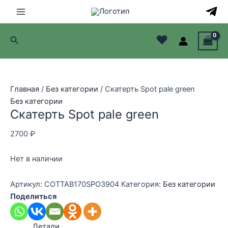
Перейти
к
Main
содержимому
♥
Поиск
Menu
лючатель
лючатель
Главная
/
Без категории
/ Скатерть Spot pale green
Без категории
лючатель
Скатерть Spot pale green
лючатель
2700
₽
Нет в наличии
Артикул:
COTTAB170SPO3904
Категория:
Без категории
Поделиться
Детали