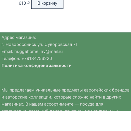
610
₽
В корзину
Адрес магазина:
г. Новороссийск ул. Суворовская 71
Email:
huggehome_nv@mail.ru
Телефон: +
79184756220
Политика
конфиденциальности
Мы предлагаем уникальные предметы европейских брендов
и авторские коллекции, которые сложно найти в других
магазинах. В нашем ассортименте — посуда для
сервировки, сезонный декор, текстиль из натуральных
материалов и премиальная ювелирная бижутерия.
Ассортимент Хюгге Хом регулярно обновляется и