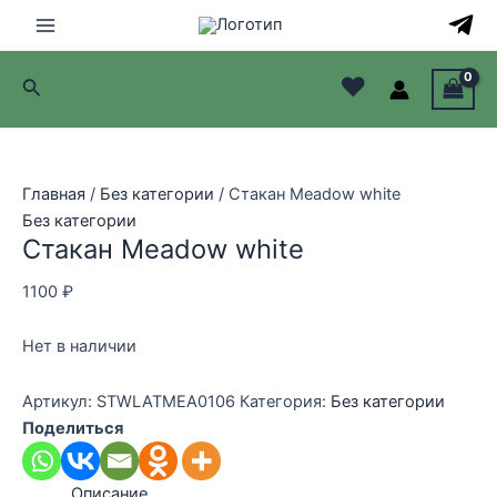
Перейти
к
Main
содержимому
♥
Поиск
Menu
лючатель
лючатель
Главная
/
Без категории
/ Стакан Meadow white
Без категории
лючатель
Стакан Meadow white
лючатель
1100
₽
Нет в наличии
Артикул:
STWLATMEA0106
Категория:
Без категории
Поделиться
Описание