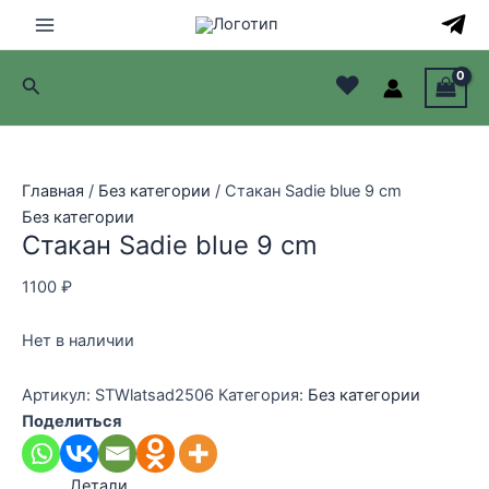
Перейти
к
Main
содержимому
♥
Поиск
Menu
лючатель
лючатель
Главная
/
Без категории
/ Стакан Sadie blue 9 cm
Без категории
лючатель
Стакан Sadie blue 9 cm
лючатель
1100
₽
Нет в наличии
Артикул:
STWlatsad2506
Категория:
Без категории
Поделиться
Детали