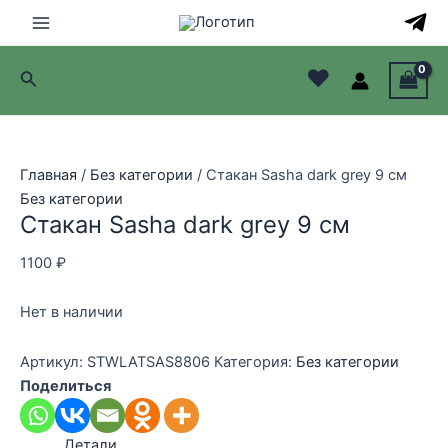
Перейти
к
Main
содержимому
♥
Поиск
Menu
лючатель
лючатель
Главная
/
Без категории
/ Стакан Sasha dark grey 9 cм
Без категории
лючатель
Стакан Sasha dark grey 9 cм
лючатель
1100
₽
Нет в наличии
Артикул:
STWLATSAS8806
Категория:
Без категории
Поделиться
Детали