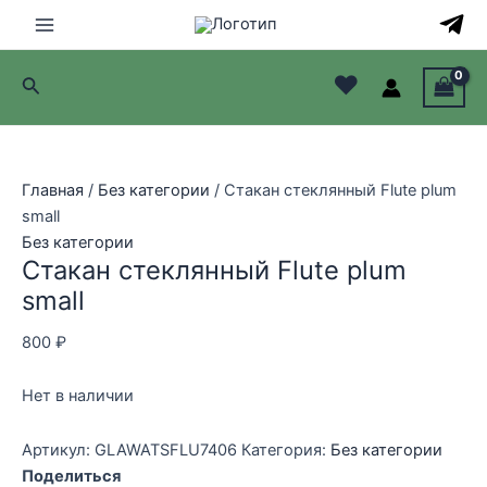
Перейти
к
Main
содержимому
♥
Поиск
Menu
лючатель
лючатель
Главная
/
Без категории
/ Стакан стеклянный Flute plum
small
лючатель
Без категории
Стакан стеклянный Flute plum
лючатель
small
800
₽
Нет в наличии
Артикул:
GLAWATSFLU7406
Категория:
Без категории
Поделиться