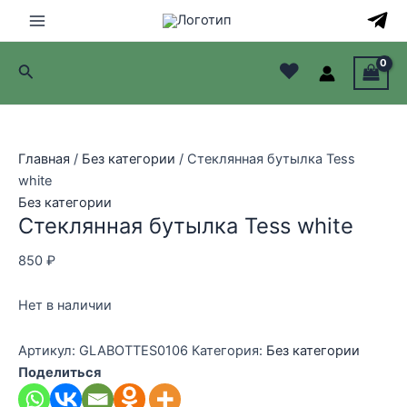
Перейти
к
Main
содержимому
♥
Поиск
Menu
лючатель
лючатель
Главная
/
Без категории
/ Стеклянная бутылка Tess
white
лючатель
Без категории
Стеклянная бутылка Tess white
лючатель
850
₽
Нет в наличии
Артикул:
GLABOTTES0106
Категория:
Без категории
Поделиться