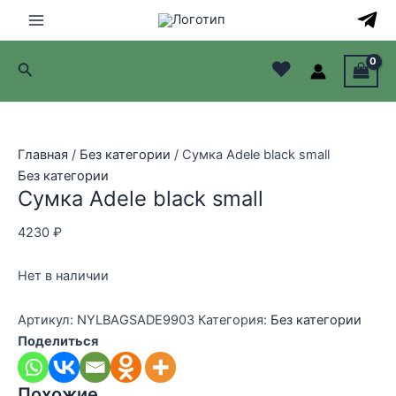
Перейти
к
Main
содержимому
♥
Поиск
Menu
лючатель
лючатель
Главная
/
Без категории
/ Сумка Adele black small
Без категории
лючатель
Сумка Adele black small
лючатель
4230
₽
Нет в наличии
Артикул:
NYLBAGSADE9903
Категория:
Без категории
Поделиться
Похожие