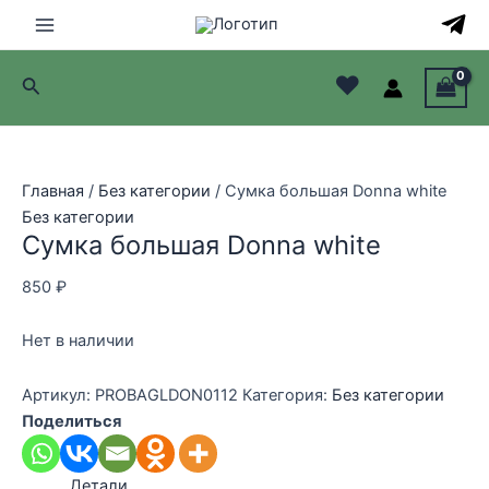
Перейти
к
Main
содержимому
♥
Поиск
Menu
лючатель
лючатель
Главная
/
Без категории
/ Сумка большая Donna white
Без категории
лючатель
Сумка большая Donna white
лючатель
850
₽
Нет в наличии
Артикул:
PROBAGLDON0112
Категория:
Без категории
Поделиться
Детали