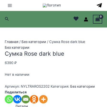
Перейти
к
Main
содержимому
♥
Поиск
Menu
лючатель
лючатель
Главная
/
Без категории
/ Сумка Rose dark blue
Без категории
лючатель
Сумка Rose dark blue
лючатель
6390
₽
Нет в наличии
Артикул:
NYLTRAROS2202
Категория:
Без категории
Поделиться
Детали