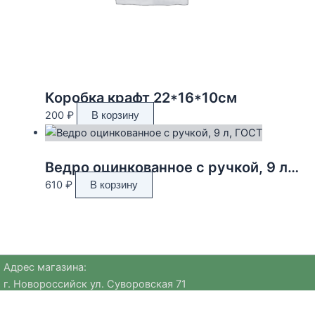
Коробка крафт 22*16*10см
200
₽
В корзину
Ведро оцинкованное с ручкой, 9 л, ГОСТ
610
₽
В корзину
Адрес магазина:
г. Новороссийск ул. Суворовская 71
Email:
huggehome_nv@mail.ru