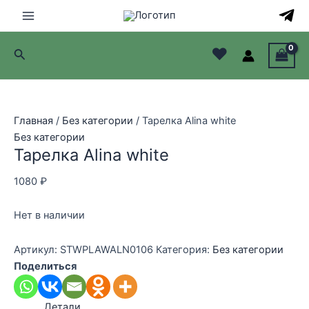
Перейти
к
Main
содержимому
♥
Поиск
Menu
лючатель
лючатель
Главная
/
Без категории
/ Тарелка Alina white
Без категории
лючатель
Тарелка Alina white
лючатель
1080
₽
Нет в наличии
Артикул:
STWPLAWALN0106
Категория:
Без категории
Поделиться
Детали