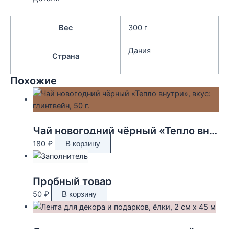
Вес
300 г
Дания
Страна
Похожие
Чай новогодний чёрный «Тепло внутри», вкус: глинтвейн, 50 г.
180
₽
В корзину
Пробный товар
50
₽
В корзину