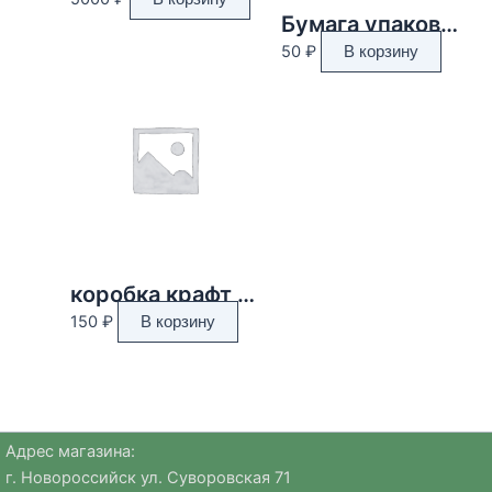
Бумага упаковочная тишью, «Конфетти», тёмно-зелёный, 50 х 66 см 9618340
50
₽
В корзину
коробка крафт 165*165*80 мм
150
₽
В корзину
Адрес магазина:
г. Новороссийск ул. Суворовская 71