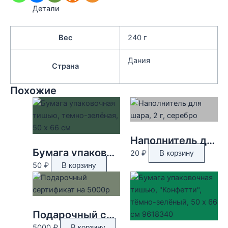
Детали
Вес
240 г
Дания
Страна
Похожие
Наполнитель для шара, 2 г, серебро
Бумага упаковочная тишью, темно-зелёная, 50 х 66 см
20
₽
В корзину
50
₽
В корзину
Подарочный сертификат на 5000р
5000
₽
В корзину