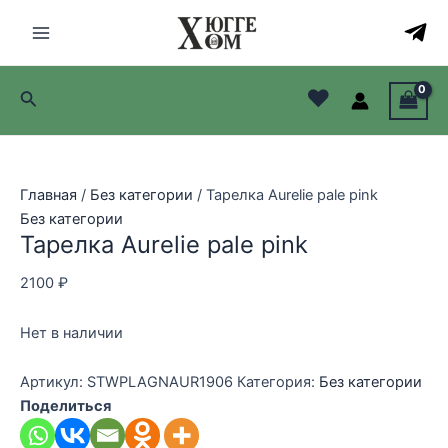
Перейти
к
Main
содержимому
Menu
♥
Поиск
лючатель
лючатель
Главная
/
Без категории
/ Тарелка Aurelie pale pink
лючатель
Без категории
Тарелка Aurelie pale pink
лючатель
2100
₽
Нет в наличии
Артикул:
STWPLAGNAUR1906
Категория:
Без категории
Поделиться