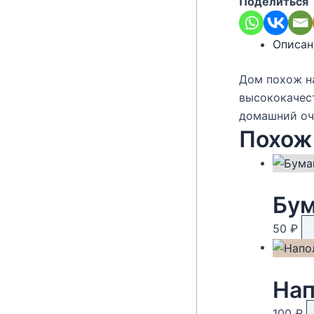
Поделиться
Описан
Дом похож на
высококачес
домашний оча
Похож
Бум
50
₽
Нап
100
₽