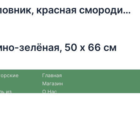
Чай новогодний в мешочке, шиповник, красная смородина, 30 г
но-зелёная, 50 х 66 см
торские
Главная
Магазин
ль из
О Нас
Оплата и доставка
езонными
Оформление заказа
Отзывы
Возврат товара
Договор оферты
актичные