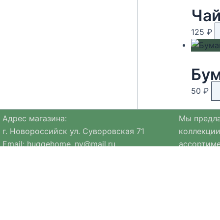
125
₽
Бум
50
₽
Адрес магазина:
Мы предла
г. Новороссийск ул. Суворовская 71
коллекции
Email:
huggehome_nv@mail.ru
ассортиме
Телефон: +
79184756220
натуральн
Политика
конфиденциальности
Ассортиме
коллекция
Мы стре