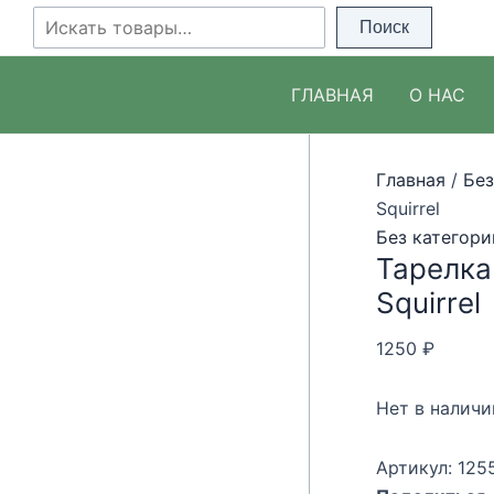
Перейти
Поиск
Поиск
к
содержимому
ГЛАВНАЯ
О НАС
Главная
/
Без
Squirrel
Без категори
Тарелка
Squirrel
1250
₽
Нет в наличи
Артикул:
125