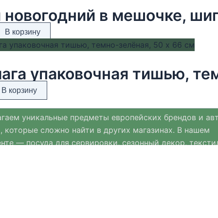
В корзину
ага упаковочная тишью, тем
В корзину
гаем уникальные предметы европейских брендов и ав
, которые сложно найти в других магазинах. В нашем
нте — посуда для сервировки, сезонный декор, тексти
ых материалов и премиальная ювелирная бижутерия.
нт Хюгге Хом регулярно обновляется и дополняется с
ми к Новому году, Пасхе и другим праздникам.
мимся выбирать только качественные, стильные и пр