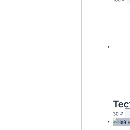
Тес
30
₽