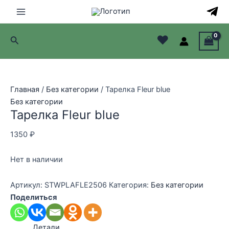
Перейти
к
Main
содержимому
♥
Поиск
Menu
лючатель
лючатель
Главная
/
Без категории
/ Тарелка Fleur blue
Без категории
лючатель
Тарелка Fleur blue
лючатель
1350
₽
Нет в наличии
Артикул:
STWPLAFLE2506
Категория:
Без категории
Поделиться
Детали