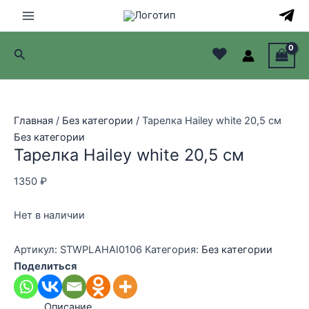
Перейти
к
Main
содержимому
♥
Поиск
Menu
лючатель
лючатель
Главная
/
Без категории
/ Тарелка Hailey white 20,5 см
Без категории
лючатель
Тарелка Hailey white 20,5 см
лючатель
1350
₽
Нет в наличии
Артикул:
STWPLAHAI0106
Категория:
Без категории
Поделиться
Описание