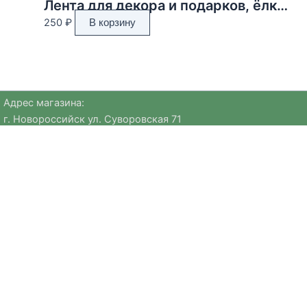
Лента для декора и подарков, ёлки, 2 см х 45 м
250
₽
В корзину
Адрес магазина:
г. Новороссийск ул. Суворовская 71
Email:
huggehome_nv@mail.ru
Телефон: +
79184756220
Политика
конфиденциальности
Мы предлагаем уникальные предметы европейских брендов
и авторские коллекции, которые сложно найти в других
магазинах. В нашем ассортименте — посуда для
сервировки, сезонный декор, текстиль из натуральных
материалов и премиальная ювелирная бижутерия.