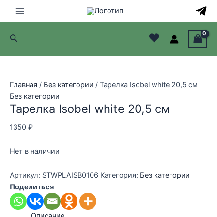
Перейти
к
Main
содержимому
♥
Поиск
Menu
лючатель
лючатель
Главная
/
Без категории
/ Тарелка Isobel white 20,5 см
Без категории
лючатель
Тарелка Isobel white 20,5 см
лючатель
1350
₽
Нет в наличии
Артикул:
STWPLAISB0106
Категория:
Без категории
Поделиться
Описание