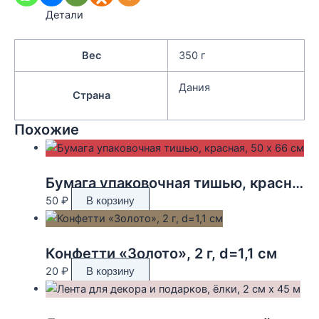
Детали
Вес
350 г
Дания
Страна
Похожие
Бумага упаковочная тишью, красная, 50 х 66 см
50
₽
В корзину
Конфетти «Золото», 2 г, d=1,1 см
20
₽
В корзину