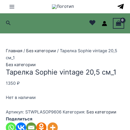
Перейти
к
Main
содержимому
♥
Поиск
Menu
лючатель
лючатель
Главная
/
Без категории
/ Тарелка Sophie vintage 20,5
см_1
лючатель
Без категории
Тарелка Sophie vintage 20,5 см_1
лючатель
1350
₽
Нет в наличии
Артикул:
STWPLASOP9606
Категория:
Без категории
Поделиться