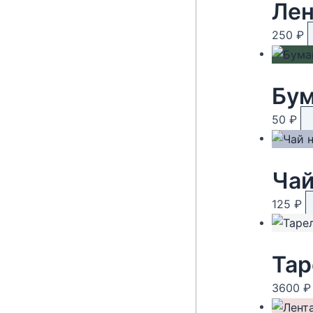
Лен
250
₽
Бум
50
₽
125
₽
Тар
3600
₽