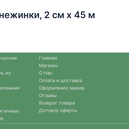
нежинки, 2 см х 45 м
торские
Главная
Магазин
ль из
О Нас
Оплата и доставка
езонными
Оформление заказа
Отзывы
Возврат товара
Договор оферты
актичные
е.