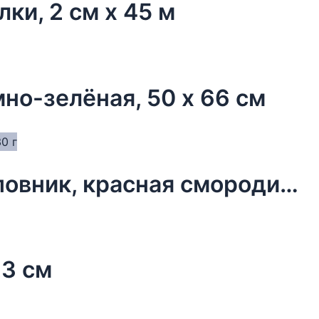
лки, 2 см х 45 м
но-зелёная, 50 х 66 см
Чай новогодний в мешочке, шиповник, красная смородина, 30 г
23 см