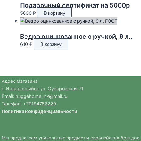
Подарочный сертификат на 5000р
5000
₽
В корзину
Ведро оцинкованное с ручкой, 9 л, ГОСТ
610
₽
В корзину
Адрес магазина:
г. Новороссийск ул. Суворовская 71
Email:
huggehome_nv@mail.ru
Телефон: +
79184756220
Политика
конфиденциальности
Мы предлагаем уникальные предметы европейских брендов