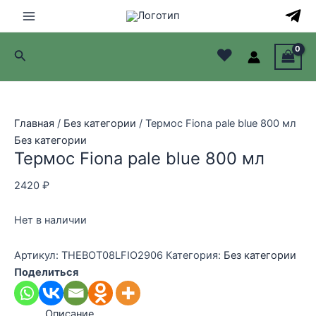
Перейти
к
Main
содержимому
♥
Поиск
Menu
лючатель
лючатель
Главная
/
Без категории
/ Термос Fiona pale blue 800 мл
Без категории
лючатель
Термос Fiona pale blue 800 мл
лючатель
2420
₽
Нет в наличии
Артикул:
THEBOT08LFIO2906
Категория:
Без категории
Поделиться
Описание