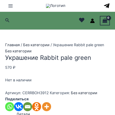
Перейти
к
Main
содержимому
♥
Поиск
Menu
лючатель
лючатель
Главная
/
Без категории
/ Украшение Rabbit pale green
Без категории
лючатель
Украшение Rabbit pale green
лючатель
570
₽
Нет в наличии
Артикул:
CERRBOH3912
Категория:
Без категории
Поделиться
Детали