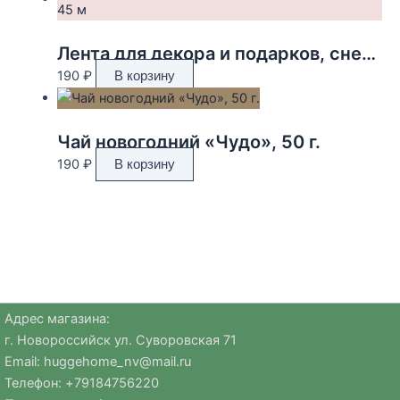
Лента для декора и подарков, снежинки, 2 см х 45 м
190
₽
В корзину
Чай новогодний «Чудо», 50 г.
190
₽
В корзину
Адрес магазина:
г. Новороссийск ул. Суворовская 71
Email:
huggehome_nv@mail.ru
Телефон: +
79184756220