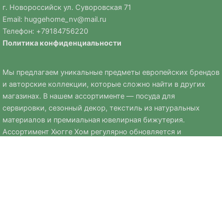
г. Новороссийск ул. Суворовская 71
Email:
huggehome_nv@mail.ru
Телефон: +
79184756220
Политика
конфиденциальности
Мы предлагаем уникальные предметы европейских брендов
и авторские коллекции, которые сложно найти в других
магазинах. В нашем ассортименте — посуда для
сервировки, сезонный декор, текстиль из натуральных
материалов и премиальная ювелирная бижутерия.
Ассортимент Хюгге Хом регулярно обновляется и
дополняется сезонными коллекциями к Новому году, Пасхе
и другим праздникам.
Мы стремимся выбирать только качественные, стильные и
практичные вещи, которые помогают создавать уют и
комфорт в доме.