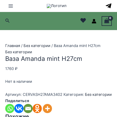
Перейти
к
Main
содержимому
♥
Поиск
Menu
лючатель
лючатель
Главная
/
Без категории
/ Ваза Amanda mint H27cm
Без категории
лючатель
Ваза Amanda mint H27cm
лючатель
1760
₽
Нет в наличии
Артикул:
CERVASH27AMA3402
Категория:
Без категории
Поделиться
Похожие