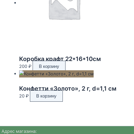
Коробка крафт 22*16*10см
200
₽
В корзину
Конфетти «Золото», 2 г, d=1,1 см
20
₽
В корзину
Адрес магазина: