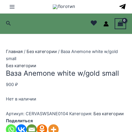
Перейти
к
Main
содержимому
♥
Поиск
Menu
лючатель
лючатель
Главная
/
Без категории
/ Ваза Anemone white w/gold
small
лючатель
Без категории
Ваза Anemone white w/gold small
лючатель
900
₽
Нет в наличии
Артикул:
CERVASWSANE0104
Категория:
Без категории
Поделиться