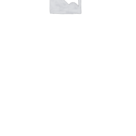
Коробка крафт 22*16*10см
200
₽
В корзину
Адрес магазина:
г. Новороссийск ул. Суворовская 71
Email:
huggehome_nv@mail.ru
Телефон: +
79184756220
Политика
конфиденциальности