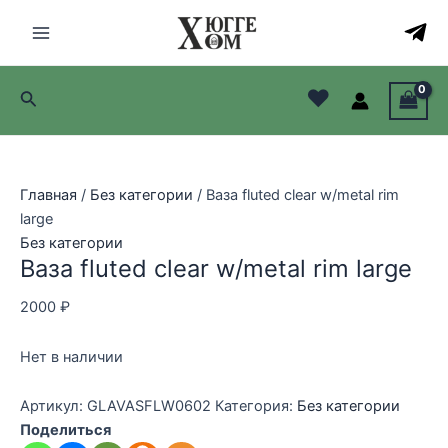
Перейти
к
Main
содержимому
Menu
♥
Поиск
лючатель
лючатель
Главная
/
Без категории
/ Ваза fluted clear w/metal rim
лючатель
large
Без категории
лючатель
Ваза fluted clear w/metal rim large
2000
₽
Нет в наличии
Артикул:
GLAVASFLW0602
Категория:
Без категории
Поделиться