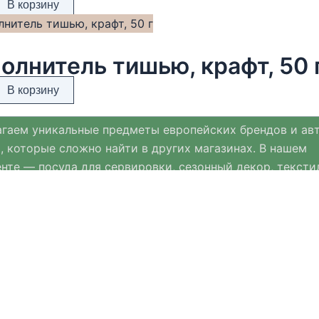
В корзину
олнитель тишью, крафт, 50 
В корзину
гаем уникальные предметы европейских брендов и ав
, которые сложно найти в других магазинах. В нашем
нте — посуда для сервировки, сезонный декор, тексти
ых материалов и премиальная ювелирная бижутерия.
нт Хюгге Хом регулярно обновляется и дополняется с
ми к Новому году, Пасхе и другим праздникам.
мимся выбирать только качественные, стильные и пр
ещи, которые помогают создавать уют и комфорт в дом
Copyright © 2026 Интернет-магазин Хюгге Хом