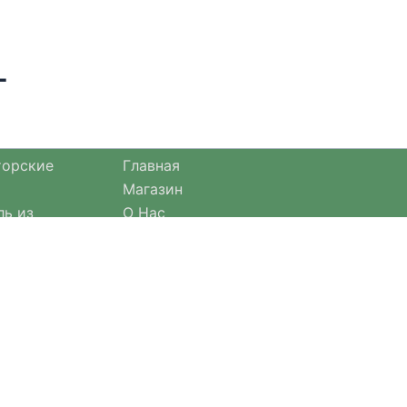
г
торские
Главная
Магазин
ль из
О Нас
Оплата и доставка
езонными
Оформление заказа
Отзывы
Возврат товара
Договор оферты
актичные
е.