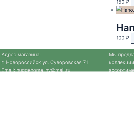
150
₽
Нап
100
₽
Адрес магазина:
Мы предла
г. Новороссийск ул. Суворовская 71
коллекции
Email:
huggehome_nv@mail.ru
ассортиме
Телефон: +
79184756220
натуральн
Политика
конфиденциальности
Ассортиме
коллекция
Мы стре
в